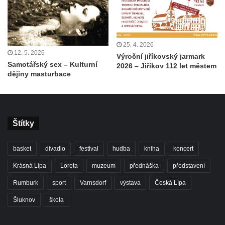
25. 4. 2026
12. 5. 2026
Výroční jiříkovský jarmark
Samotářský sex – Kulturní
2026 – Jiříkov 112 let městem
dějiny masturbace
Štítky
basket
divadlo
festival
hudba
kniha
koncert
Krásná Lípa
Loreta
muzeum
přednáška
představení
Rumburk
sport
Varnsdorf
výstava
Česká Lípa
Šluknov
škola