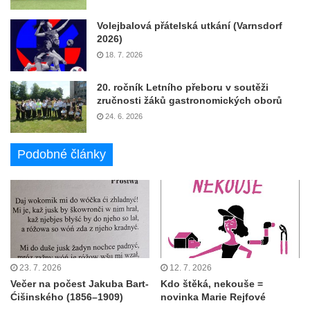
Volejbalová přátelská utkání (Varnsdorf
2026)
18. 7. 2026
20. ročník Letního přeboru v soutěži
zručnosti žáků gastronomických oborů
24. 6. 2026
Podobné články
23. 7. 2026
12. 7. 2026
Večer na počest Jakuba Bart-
Kdo štěká, nekouše =
Ćišinského (1856–1909)
novinka Marie Rejfové