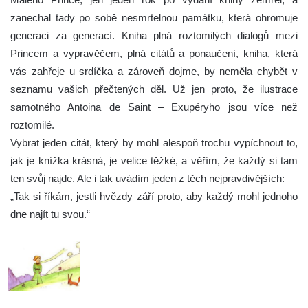
zanechal tady po sobě nesmrtelnou památku, která ohromuje
generaci za generací. Kniha plná roztomilých dialogů mezi
Princem a vypravěčem, plná citátů a ponaučení, kniha, která
vás zahřeje u srdíčka a zároveň dojme, by neměla chybět v
seznamu vašich přečtených děl. Už jen proto, že ilustrace
samotného Antoina de Saint – Exupéryho jsou více než
roztomilé.
Vybrat jeden citát, který by mohl alespoň trochu vypíchnout to,
jak je knížka krásná, je velice těžké, a věřím, že každý si tam
ten svůj najde. Ale i tak uvádím jeden z těch nejpravdivějších:
„Tak si říkám, jestli hvězdy září proto, aby každý mohl jednoho
dne najít tu svou.“