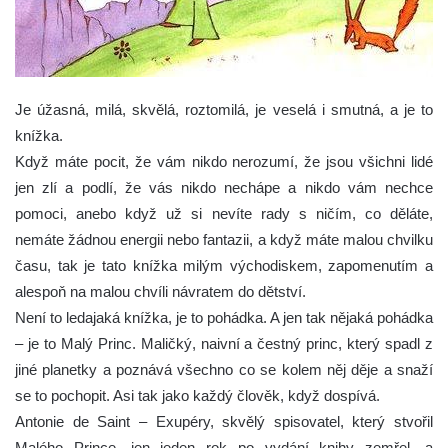
Je úžasná, milá, skvělá, roztomilá, je veselá i smutná, a je to
knížka.
Když máte pocit, že vám nikdo nerozumí, že jsou všichni lidé
jen zlí a podlí, že vás nikdo nechápe a nikdo vám nechce
pomoci, anebo když už si nevíte rady s ničím, co děláte,
nemáte žádnou energii nebo fantazii, a když máte malou chvilku
času, tak je tato knížka milým východiskem, zapomenutím a
alespoň na malou chvíli návratem do dětství.
Není to ledajaká knížka, je to pohádka. A jen tak nějaká pohádka
– je to Malý Princ. Maličký, naivní a čestný princ, který spadl z
jiné planetky a poznává všechno co se kolem něj děje a snaží
se to pochopit. Asi tak jako každý člověk, když dospívá.
Antonie de Saint – Exupéry, skvělý spisovatel, který stvořil
Malého Prince, jen jeden rok po vydání knihy zemřel, a