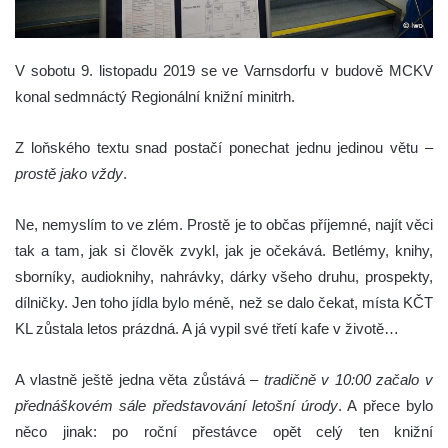
V sobotu 9. listopadu 2019 se ve Varnsdorfu v budově MCKV
konal sedmnáctý Regionální knižní minitrh.
Z loňského textu snad postačí ponechat jednu jedinou větu –
prostě jako vždy
.
Ne, nemyslím to ve zlém. Prostě je to občas příjemné, najít věci
tak a tam, jak si člověk zvykl, jak je očekává. Betlémy, knihy,
sborníky, audioknihy, nahrávky, dárky všeho druhu, prospekty,
dílničky. Jen toho jídla bylo méně, než se dalo čekat, místa KČT
KL zůstala letos prázdná. A já vypil své třetí kafe v životě…
A vlastně ještě jedna věta zůstává –
tradičně v 10:00 začalo v
přednáškovém sále představování letošní úrody
. A přece bylo
něco jinak: po roční přestávce opět celý ten knižní