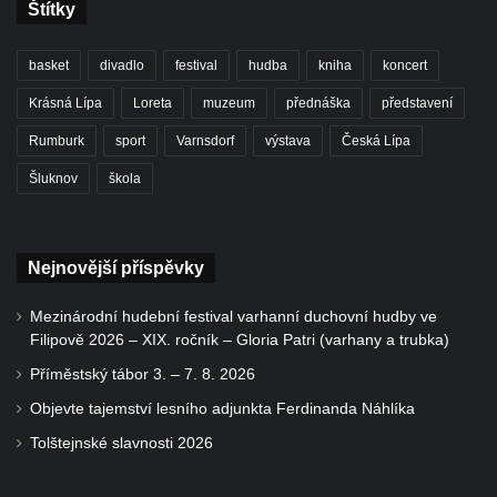
Štítky
basket
divadlo
festival
hudba
kniha
koncert
Krásná Lípa
Loreta
muzeum
přednáška
představení
Rumburk
sport
Varnsdorf
výstava
Česká Lípa
Šluknov
škola
Nejnovější příspěvky
Mezinárodní hudební festival varhanní duchovní hudby ve
Filipově 2026 – XIX. ročník – Gloria Patri (varhany a trubka)
Příměstský tábor 3. – 7. 8. 2026
Objevte tajemství lesního adjunkta Ferdinanda Náhlíka
Tolštejnské slavnosti 2026