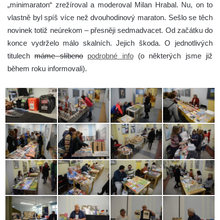
„minimaraton“ zrežíroval a moderoval Milan Hrabal. Nu, on to
vlastně byl spíš více než dvouhodinový maraton. Sešlo se těch
novinek totiž neúrekom – přesněji sedmadvacet. Od začátku do
konce vydrželo málo skalních. Jejich škoda. O jednotlivých
titulech
máme slíbeno
podrobné info
(o některých jsme již
během roku informovali).