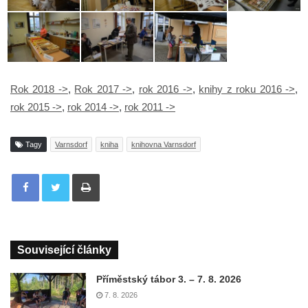
Rok 2018 ->
,
Rok 2017 ->
,
rok 2016 ->
,
knihy z roku 2016 ->
,
rok 2015 ->
,
rok 2014 ->
,
rok 2011 ->
Tagy
Varnsdorf
kniha
knihovna Varnsdorf
Tisknout
Související články
Příměstský tábor 3. – 7. 8. 2026
7. 8. 2026