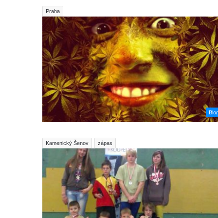
Praha
Blo
Kamenický Šenov
zápas