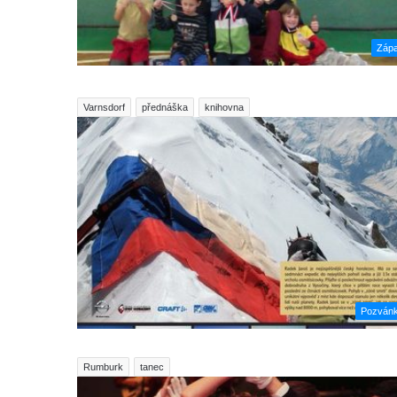
Záp
Varnsdorf
přednáška
knihovna
Pozván
Rumburk
tanec