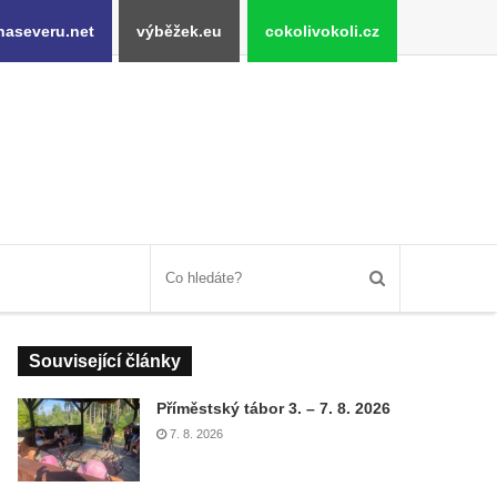
naseveru.net
výběžek.eu
cokolivokoli.cz
Související články
Příměstský tábor 3. – 7. 8. 2026
7. 8. 2026