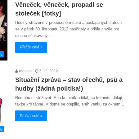
Věneček, věneček, propadl se
stoleček [fotky]
Hodiny strávené v propoceném saku a pošlapaných šatech
se v pátek 30. listopadu 2012 nasčítaly a přišla chvíle pro
dlouho očekávaný…
Přečíst celé »
vy
redakce
3. 12. 2012
Situační zpráva – stav ořechů, psů a
hudby (žádná politika!)
Nemohu si stěžovat. Pan kominík udělal, co kominíci dělají,
takže krb táhne. V domě se oteplilo, sníh venku za oknem…
Přečíst celé »
gy