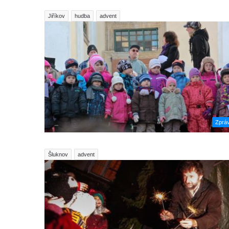
Jiříkov
hudba
advent
Zprá
Šluknov
advent