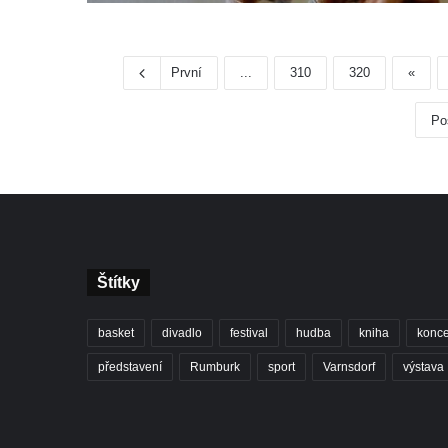
První
...
310
320
«
Po
Štítky
basket
divadlo
festival
hudba
kniha
konce
představení
Rumburk
sport
Varnsdorf
výstava