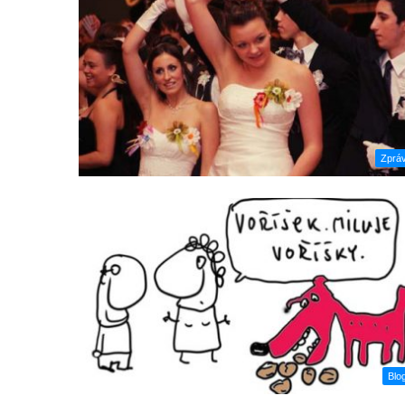
Zprá
Blo