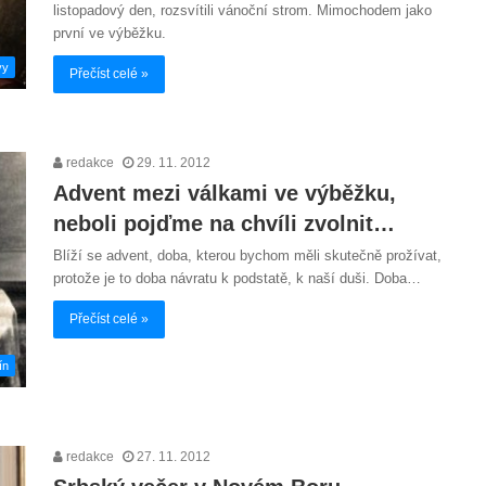
listopadový den, rozsvítili vánoční strom. Mimochodem jako
první ve výběžku.
vy
Přečíst celé »
redakce
29. 11. 2012
Advent mezi válkami ve výběžku,
neboli pojďme na chvíli zvolnit…
Blíží se advent, doba, kterou bychom měli skutečně prožívat,
protože je to doba návratu k podstatě, k naší duši. Doba…
Přečíst celé »
ín
redakce
27. 11. 2012