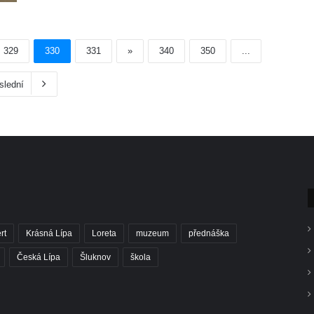
329
330
331
»
340
350
...
slední
rt
Krásná Lípa
Loreta
muzeum
přednáška
Česká Lípa
Šluknov
škola