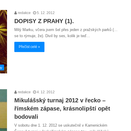
redakce
5. 12. 2012
DOPISY Z PRAHY (1).
Milý Marku, včera jsem šel přes jeden z pražských parků (…
se to rýmuje, že). Divil by ses, kolik je teď…
Přečíst celé »
gy
redakce
4. 12. 2012
Mikulášský turnaj 2012 v řecko –
římském zápase, krásnolipští opět
bodovali
V sobotu dne 1. 12. 2012 se uskutečnil v Kamenickém