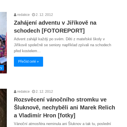
redakce
2. 12. 2012
Zahájení adventu v Jiříkově na
schodech [FOTOREPORT]
Advent zahájil každý po svém. Děti z mateřské školy v
Jiříkově společně se seniory například zpívali na schodech
před kostelem…
Přečíst celé »
vy
redakce
2. 12. 2012
Rozsvěcení vánočního stromku ve
Šluknově, nechyběli ani Marek Relich
a Vladimír Hron [fotky]
Vánoční atmosféra neminula ani Šluknov a tak tu, poslední