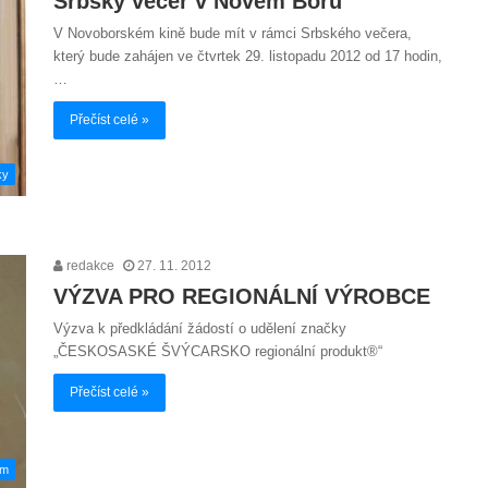
Srbský večer v Novém Boru
V Novoborském kině bude mít v rámci Srbského večera,
který bude zahájen ve čtvrtek 29. listopadu 2012 od 17 hodin,
…
Přečíst celé »
ky
redakce
27. 11. 2012
VÝZVA PRO REGIONÁLNÍ VÝROBCE
Výzva k předkládání žádostí o udělení značky
„ČESKOSASKÉ ŠVÝCARSKO regionální produkt®“
Přečíst celé »
em