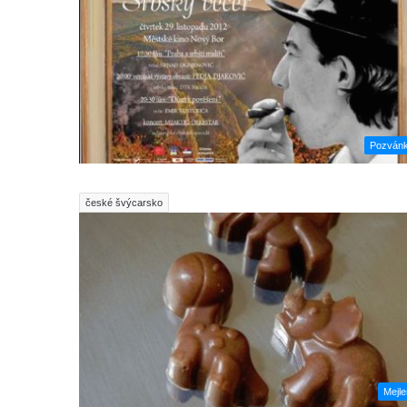
Pozván
české švýcarsko
Mejl