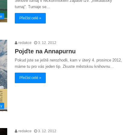
Šenově turnaj v řeckořímském zápase tzv. „mikulášský
turnaj“. Turnaje se…
as
Přečíst celé »
redakce
3. 12. 2012
Pojďte na Annapurnu
Pokud jste se ještě nerozhodli, kam v úterý 4. prosince 2012,
máme tu pro vás jeden tip. Zkuste městskou knihovnu…
Přečíst celé »
ky
redakce
3. 12. 2012