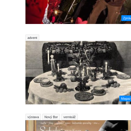
Zprá
advent
Magaz
výstava
Nový Bor
vernisáž