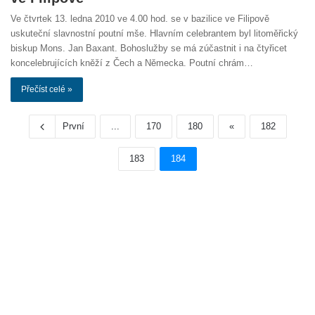
Ve čtvrtek 13. ledna 2010 ve 4.00 hod. se v bazilice ve Filipově
uskuteční slavnostní poutní mše. Hlavním celebrantem byl litoměřický
biskup Mons. Jan Baxant. Bohoslužby se má zúčastnit i na čtyřicet
koncelebrujících kněží z Čech a Německa. Poutní chrám…
Přečíst celé »
První
...
170
180
«
182
183
184