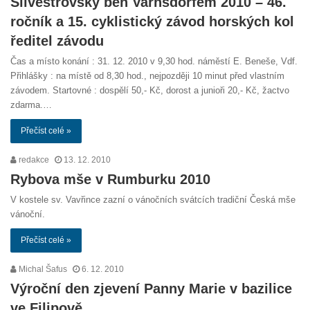
Silvestrovský běh Varnsdorfem 2010 – 46.
ročník a 15. cyklistický závod horských kol
ředitel závodu
Čas a místo konání : 31. 12. 2010 v 9,30 hod. náměstí E. Beneše, Vdf.
Přihlášky : na místě od 8,30 hod., nejpozději 10 minut před vlastním
závodem. Startovné : dospělí 50,- Kč, dorost a junioři 20,- Kč, žactvo
zdarma.…
Přečíst celé »
redakce
13. 12. 2010
Rybova mše v Rumburku 2010
V kostele sv. Vavřince zazní o vánočních svátcích tradiční Česká mše
vánoční.
Přečíst celé »
Michal Šafus
6. 12. 2010
Výroční den zjevení Panny Marie v bazilice
ve Filipově