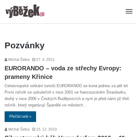
Pozvánky
Michal Šafus
27. 4. 2011
EURORANDO – voda ze střechy Evropy:
prameny Křinice
Celoevropské setkání turistů EURORANDO se koná jednou za pět let.
První ročník se uskutečnil v roce 2001 ve francouzském Štrasburku,
druhý v roce 2006 v Českých Budějovicích a nyní je před námi již třetí
ročník, který organizují Španělé ve městech…
Přečíst celé »
Michal Šafus
15. 12. 2010