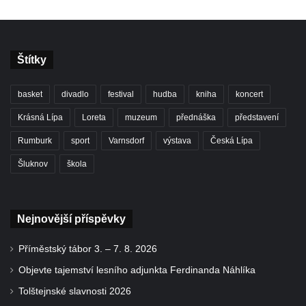
Štítky
basket
divadlo
festival
hudba
kniha
koncert
Krásná Lípa
Loreta
muzeum
přednáška
představení
Rumburk
sport
Varnsdorf
výstava
Česká Lípa
Šluknov
škola
Nejnovější příspěvky
Příměstský tábor 3. – 7. 8. 2026
Objevte tajemství lesního adjunkta Ferdinanda Náhlíka
Tolštejnské slavnosti 2026