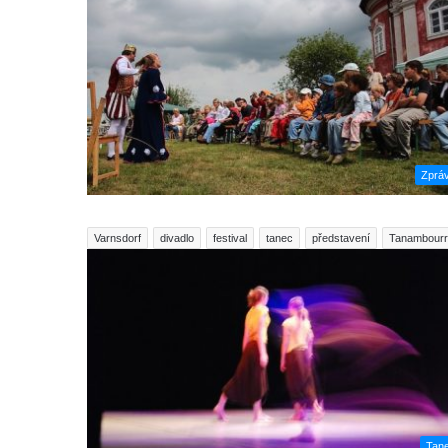
Zprá
Varnsdorf
divadlo
festival
tanec
představení
Tanambour
Tan