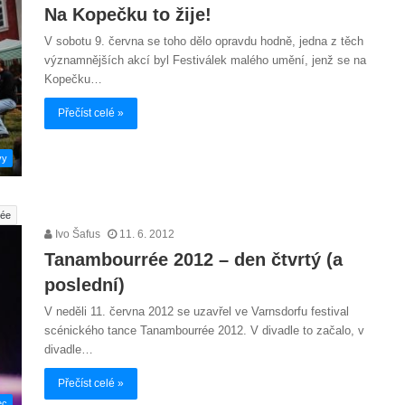
Na Kopečku to žije!
V sobotu 9. června se toho dělo opravdu hodně, jedna z těch
významnějších akcí byl Festiválek malého umění, jenž se na
Kopečku…
Přečíst celé »
vy
rée
Ivo Šafus
11. 6. 2012
Tanambourrée 2012 – den čtvrtý (a
poslední)
V neděli 11. června 2012 se uzavřel ve Varnsdorfu festival
scénického tance Tanambourrée 2012. V divadle to začalo, v
divadle…
Přečíst celé »
ec