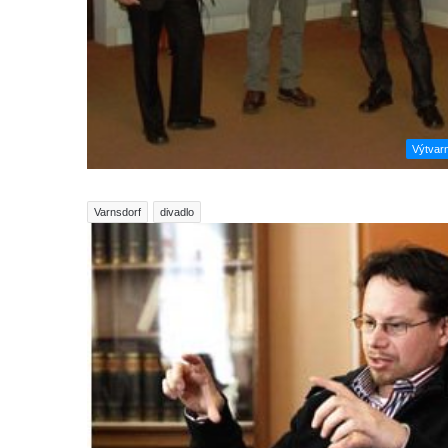
Výtvar
Varnsdorf
divadlo