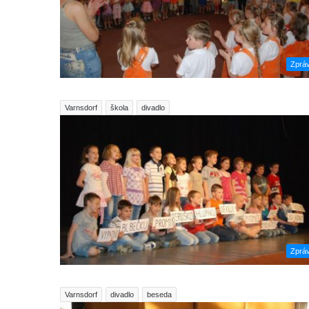
Zprá
Varnsdorf
škola
divadlo
Zprá
Varnsdorf
divadlo
beseda