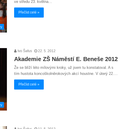
ve středu 23. května…
Přečíst celé »
vy
Ivo Šafus
22. 5. 2012
Akademie ZŠ Náměstí E. Beneše 2012
Že se blíží léto mílovými kroky, už jsem tu konstatoval. A s
tím hustota koncoškolněrokových akcí houstne. V úterý 22.…
Přečíst celé »
vy
Ivo Šafus
11. 5. 2012