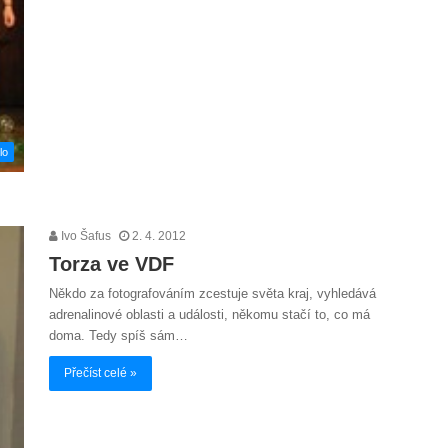
lo
Ivo Šafus
2. 4. 2012
Torza ve VDF
Někdo za fotografováním zcestuje světa kraj, vyhledává
adrenalinové oblasti a události, někomu stačí to, co má
doma. Tedy spíš sám…
Přečíst celé »