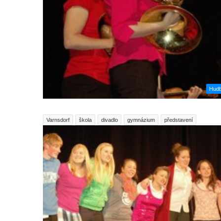
Hud
Varnsdorf
škola
divadlo
gymnázium
představení