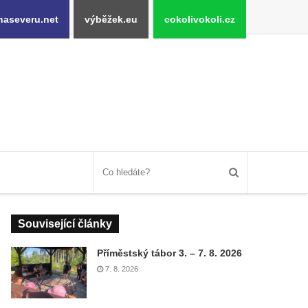
naseveru.net
výběžek.eu
cokolivokoli.cz
Související články
Příměstský tábor 3. – 7. 8. 2026
7. 8. 2026