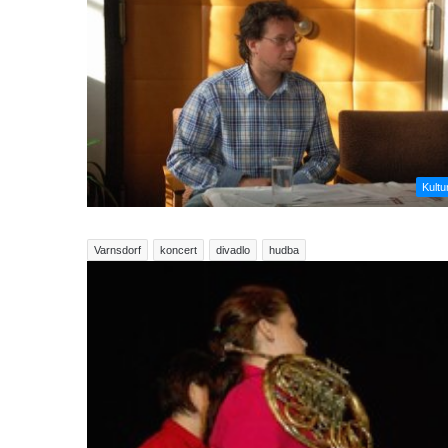
Kultu
Varnsdorf
koncert
divadlo
hudba