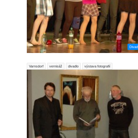
Divad
Varnsdorf
vernisáž
divadlo
výstava fotografií