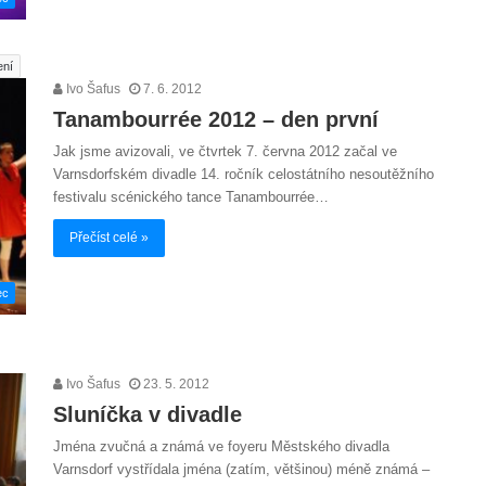
ení
Ivo Šafus
7. 6. 2012
Tanambourrée 2012 – den první
Jak jsme avizovali, ve čtvrtek 7. června 2012 začal ve
Varnsdorfském divadle 14. ročník celostátního nesoutěžního
festivalu scénického tance Tanambourrée…
Přečíst celé »
ec
Ivo Šafus
23. 5. 2012
Sluníčka v divadle
Jména zvučná a známá ve foyeru Městského divadla
Varnsdorf vystřídala jména (zatím, většinou) méně známá –