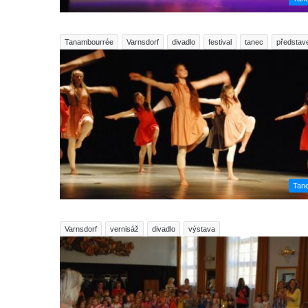
Tanambourrée
Varnsdorf
divadlo
festival
tanec
představ
Tan
Varnsdorf
vernisáž
divadlo
výstava