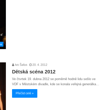
ba
Ivo Šafus
20. 4. 2012
Dětská scéna 2012
Ve čtvrtek 19. dubna 2012 se poměrně hodně lidu sešlo ve
VDF v Městském divadle, kde se konala veřejná generálka…
Přečíst celé »