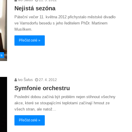
Nejistá sezóna
Páteční večer 11. května 2012 přichystalo městské divadlo
ve Varnsdorfu besedu s jeho ředitelem PhDr. Martinem
Musílkem.
Přečíst celé »
ra
Ivo Šafus
27. 4. 2012
Symfonie orchestru
Poslední dobou začíná být problém nejen stihnout všechny
akce, které se stoupajícími teplotami začínají hrnout ze
všech stran, ale natož…
Přečíst celé »