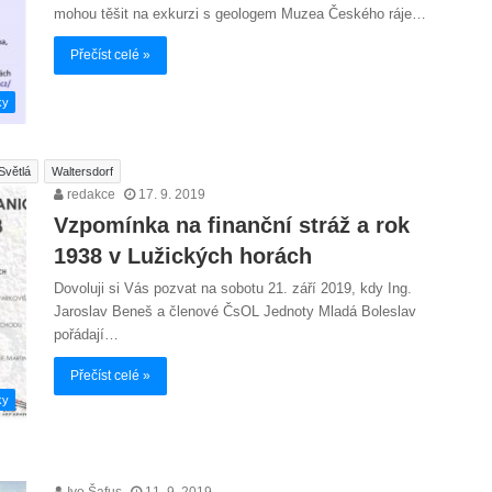
mohou těšit na exkurzi s geologem Muzea Českého ráje…
Přečíst celé »
ky
Světlá
Waltersdorf
redakce
17. 9. 2019
Vzpomínka na finanční stráž a rok
1938 v Lužických horách
Dovoluji si Vás pozvat na sobotu 21. září 2019, kdy Ing.
Jaroslav Beneš a členové ČsOL Jednoty Mladá Boleslav
pořádají…
Přečíst celé »
ky
Ivo Šafus
11. 9. 2019