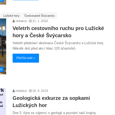
Lužické hory
Českosaské Švýcarsko
redakce
31. 1. 2020
Veletrh cestovního ruchu pro Lužické
hory a České Švýcarsko
Veletrh představí destinace České Švýcarsko a Lužické hory.
Několik dnů před akcí hlásí 120 účastníků.
Přečíst celé »
em
redakce
18. 9. 2019
Geologická exkurze za sopkami
Lužických hor
Dne 5. října se zájemci o geologii a poznání naší krajiny