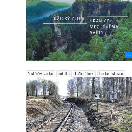
Kni
české švýcarsko
turistika
Lužické hory
labské pískovce