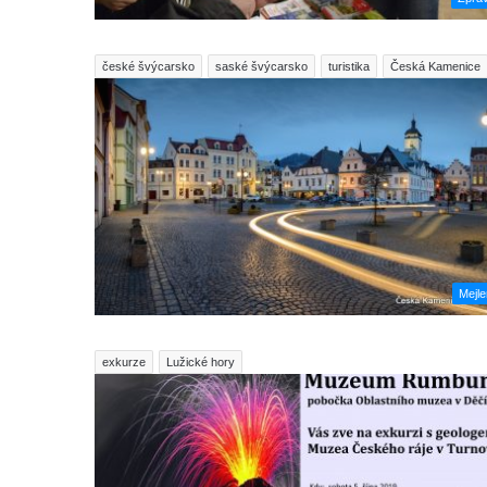
české švýcarsko
saské švýcarsko
turistika
Česká Kamenice
Mejl
exkurze
Lužické hory