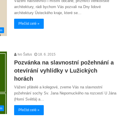
Vážení návštěvníci i místní občané, příznivci venkovské
architektury, rádi bychom Vás pozvali na Dny lidové
architektury Ústeckého kraje, které se…
Přečíst celé »
em
Ivo Šafus
18. 6. 2015
Pozvánka na slavnostní požehnání a
otevírání vyhlídky v Lužických
horách
Vážení přátelé a kolegové, zveme Vás na slavnostní
požehnání sochy Sv. Jana Nepomuckého na rozcestí U Jána
(Horní Světlá) a…
em
Přečíst celé »