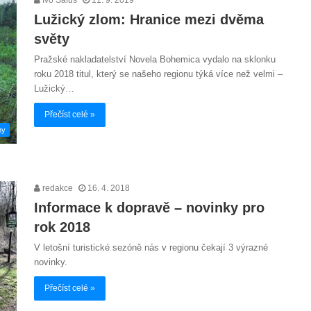
Lužický zlom: Hranice mezi dvěma
světy
Pražské nakladatelství Novela Bohemica vydalo na sklonku
roku 2018 titul, který se našeho regionu týká více než velmi –
Lužický…
Přečíst celé »
hy
redakce
16. 4. 2018
Informace k dopravě – novinky pro
rok 2018
V letošní turistické sezóně nás v regionu čekají 3 výrazné
novinky.
Přečíst celé »