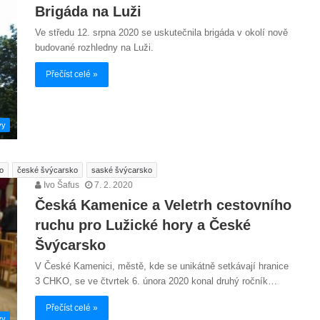
Brigáda na Luži
Ve středu 12. srpna 2020 se uskutečnila brigáda v okolí nově
budované rozhledny na Luži.
Přečíst celé »
vy
o
české švýcarsko
saské švýcarsko
Ivo Šafus
7. 2. 2020
Česká Kamenice a Veletrh cestovního
ruchu pro Lužické hory a České
Švýcarsko
V České Kamenici, městě, kde se unikátně setkávají hranice
3 CHKO, se ve čtvrtek 6. února 2020 konal druhý ročník…
Přečíst celé »
vy