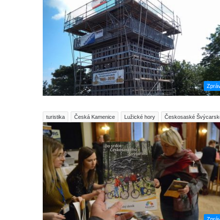
Zprá
turistika
Česká Kamenice
Lužické hory
Českosaské Švýcarsk
Zprá