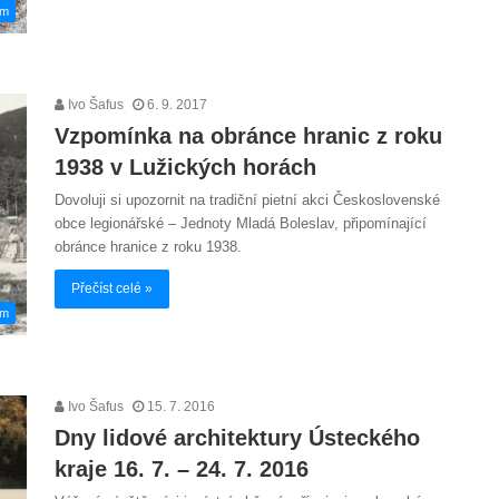
em
Ivo Šafus
6. 9. 2017
Vzpomínka na obránce hranic z roku
1938 v Lužických horách
Dovoluji si upozornit na tradiční pietní akci Československé
obce legionářské – Jednoty Mladá Boleslav, připomínající
obránce hranice z roku 1938.
Přečíst celé »
em
Ivo Šafus
15. 7. 2016
Dny lidové architektury Ústeckého
kraje 16. 7. – 24. 7. 2016