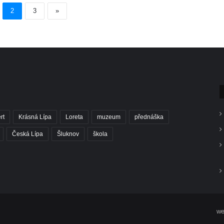
2
3
»
rt
Krásná Lípa
Loreta
muzeum
přednáška
Česká Lípa
Šluknov
škola
we