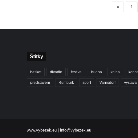
«
1
Štítky
basket
divadlo
festival
hudba
kniha
konce
představení
Rumburk
sport
Varnsdorf
výstava
www.vybezek.eu
|
info@vybezek.eu