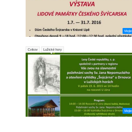
Mejl
Cvikov
Lužické hory
Mejl