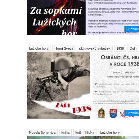
Pozván
Lužické hory
Horní Světlá
šluknovský výběžek
1938
Dolní 
Pozván
Novela Bohemica
kniha
knižní hlídka
Lužické hory