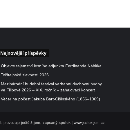
Nejnovější příspěvky
Objevte tajemství lesního adjunkta Ferdinanda Náhlíka
Tolštejnské slavnosti 2026
Mezinárodní hudební festival varhanní duchovní hudby
ve Filipově 2026 – XIX. ročník – zahajovací koncert
Večer na počest Jakuba Bart-Ćišinského (1856–1909)
b provozuje
ještě žijem, zapsaný spolek
|
www.jestezijem.cz