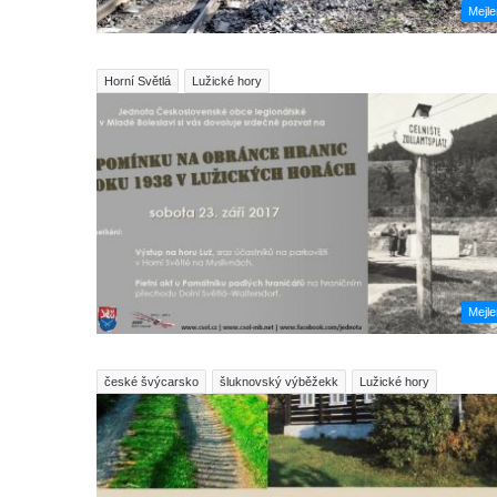
Mejl
Horní Světlá
Lužické hory
Mejl
české švýcarsko
šluknovský výběžekk
Lužické hory