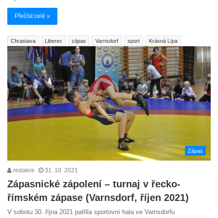
Přečíst celé »
Chrastava
Liberec
zápas
Varnsdorf
sport
Krásná Lípa
Zápas
redakce
31. 10. 2021
Zápasnické zápolení – turnaj v řecko-
římském zápase (Varnsdorf, říjen 2021)
V sobotu 30. října 2021 patřila sportovní hala ve Varnsdorfu