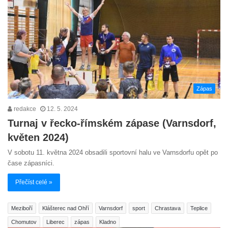
Zápas
redakce
12. 5. 2024
Turnaj v řecko-římském zápase (Varnsdorf,
květen 2024)
V sobotu 11. května 2024 obsadili sportovní halu ve Varnsdorfu opět po
čase zápasníci.
Přečíst celé »
Meziboří
Klášterec nad Ohří
Varnsdorf
sport
Chrastava
Teplice
Chomutov
Liberec
zápas
Kladno