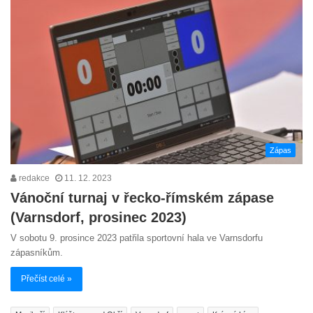
Zápas
redakce
11. 12. 2023
Vánoční turnaj v řecko-římském zápase
(Varnsdorf, prosinec 2023)
V sobotu 9. prosince 2023 patřila sportovní hala ve Varnsdorfu
zápasníkům.
Přečíst celé »