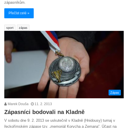
zápasníkům.
Přečíst celé »
sport
zápas
Zápas
Marek Douša
11. 2. 2013
Zápasníci bodovali na Kladně
V sobotu dne 9. 2. 2013 se uskutečnil v Kladně (Hnidousy) turnaj v
řeckořímském zápase tzv. „memoriál Korycha a Zemana“. Účast na