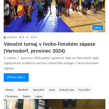
Zápas
redakce
8. 12. 2024
Vánoční turnaj v řecko-římském zápase
(Varnsdorf, prosinec 2024)
V sobotu 7. prosince 2024 patřila sportovní hala ve Varnsdorfu opět
zápasníkům a dalšímu ročníku Vánočního turnaje v řecko-římském
zápase.
Přečíst celé »
Kladno
Meziboří
Varnsdorf
sport
Krásná Lípa
Nový Bor
Chrastava
Teplice
zápas