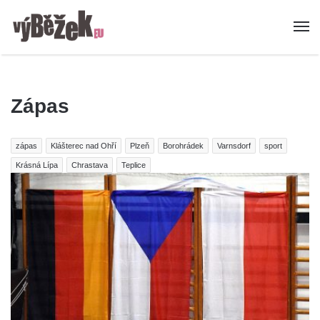
Zápas
zápas
Klášterec nad Ohří
Plzeň
Borohrádek
Varnsdorf
sport
Krásná Lípa
Chrastava
Teplice