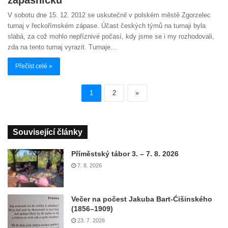
V sobotu dne 15. 12. 2012 se uskutečnil v polském městě Zgorzelec
turnaj v řeckořímském zápase. Účast českých týmů na turnaji byla
slabá, za což mohlo nepříznivé počasí, kdy jsme se i my rozhodovali,
zda na tento turnaj vyrazit. Turnaje…
Přečíst celé »
1
2
»
Související články
Příměstský tábor 3. – 7. 8. 2026
7. 8. 2026
Večer na počest Jakuba Bart-Ćišinského
(1856–1909)
23. 7. 2026