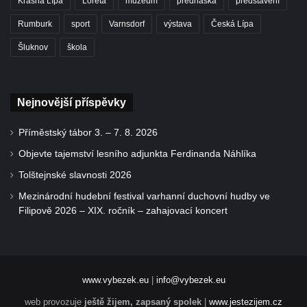
Krásná Lípa
Loreta
muzeum
přednáška
představení
Rumburk
sport
Varnsdorf
výstava
Česká Lípa
Šluknov
škola
Nejnovější příspěvky
Příměstský tábor 3. – 7. 8. 2026
Objevte tajemství lesního adjunkta Ferdinanda Náhlíka
Tolštejnské slavnosti 2026
Mezinárodní hudební festival varhanní duchovní hudby ve
Filipově 2026 – XIX. ročník – zahajovací koncert
www.vybezek.eu
|
info@vybezek.eu
web provozuje
ještě žijem, zapsaný spolek
|
www.jestezijem.cz