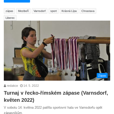
zápas
Meziboří
Varnsdorf
sport
Krásná Lípa
Chrastava
Liberec
Zápas
redakce
14. 5. 2022
Turnaj v řecko-římském zápase (Varnsdorf,
květen 2022)
V sobotu 14. května 2022 patřila sportovní hala ve Varnsdorfu opět
zápasníkům.