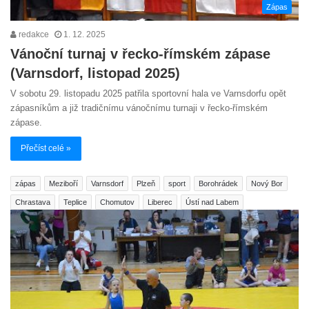
Zápas
redakce
1. 12. 2025
Vánoční turnaj v řecko-římském zápase
(Varnsdorf, listopad 2025)
V sobotu 29. listopadu 2025 patřila sportovní hala ve Varnsdorfu opět
zápasníkům a již tradičnímu vánočnímu turnaji v řecko-římském
zápase.
Přečíst celé »
zápas
Meziboří
Varnsdorf
Plzeň
sport
Borohrádek
Nový Bor
Chrastava
Teplice
Chomutov
Liberec
Ústí nad Labem