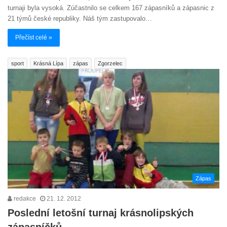
turnaji byla vysoká. Zúčastnilo se celkem 167 zápasníků a zápasnic z
21 týmů české republiky. Náš tým zastupovalo…
Přečíst celé »
sport
Krásná Lípa
zápas
Zgorzelec
Zápas
redakce
21. 12. 2012
Poslední letošní turnaj krásnolipských
zápasníčků