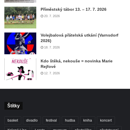
Příměstský tábor 13. – 17. 7. 2026
20. 7. 2026
Volejbalová přátelská utkání (Varnsdorf
2026)
18. 7. 2026
Kdo štěká, nekouše = novinka Marie
Rejfové
12. 7. 2026
Štítky
basket
divadlo
festival
hudba
kniha
koncert