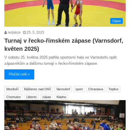
Zápas
redakce
25. 5. 2025
Turnaj v řecko-římském zápase (Varnsdorf,
květen 2025)
V sobotu 25. května 2025 patřila sportovní hala ve Varnsdorfu opět
zápasníkům a dalšímu turnaji v řecko-římském zápase.
Přečíst celé »
Meziboří
Klášterec nad Ohří
Varnsdorf
sport
Chrastava
Teplice
Chomutov
Liberec
zápas
Kladno