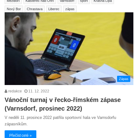
Meziboří
Klášterec nad Ohří
Varnsdorf
sport
Krásná Lípa
Nový Bor
Chrastava
Liberec
zápas
Zápas
redakce
11. 12. 2022
Vánoční turnaj v řecko-římském zápase
(Varnsdorf, prosinec 2022)
V neděli 11. prosince 2022 patřila sportovní hala ve Varnsdorfu
zápasníkům.
Přečíst celé »