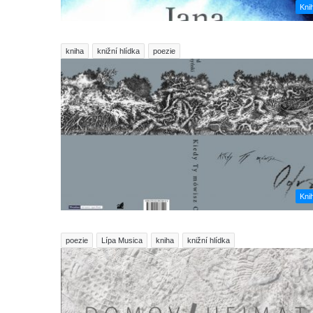
Kni
kniha
knižní hlídka
poezie
Kni
poezie
Lípa Musica
kniha
knižní hlídka