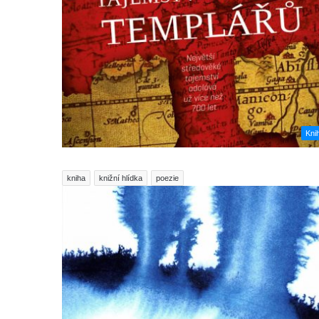
Kni
kniha
knižní hlídka
poezie