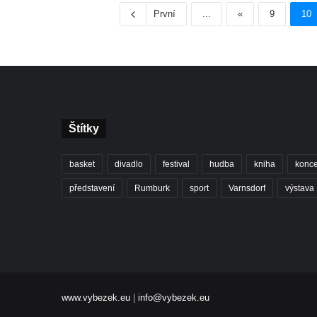
První
...
«
9
10
Štítky
basket
divadlo
festival
hudba
kniha
konce
představení
Rumburk
sport
Varnsdorf
výstava
www.vybezek.eu
|
info@vybezek.eu