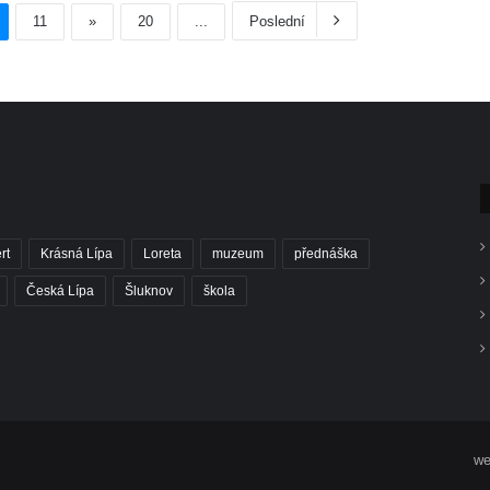
11
»
20
...
Poslední
rt
Krásná Lípa
Loreta
muzeum
přednáška
Česká Lípa
Šluknov
škola
we