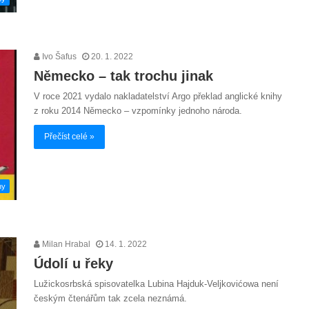
Ivo Šafus
20. 1. 2022
Německo – tak trochu jinak
V roce 2021 vydalo nakladatelství Argo překlad anglické knihy
z roku 2014 Německo – vzpomínky jednoho národa.
Přečíst celé »
hy
Milan Hrabal
14. 1. 2022
Údolí u řeky
Lužickosrbská spisovatelka Lubina Hajduk-Veljkovićowa není
českým čtenářům tak zcela neznámá.