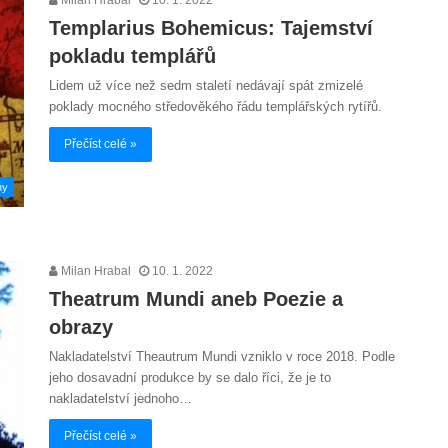
Templarius Bohemicus: Tajemství
pokladu templářů
Lidem už více než sedm staletí nedávají spát zmizelé
poklady mocného středověkého řádu templářských rytířů.
Přečíst celé »
hy
Milan Hrabal
10. 1. 2022
Theatrum Mundi aneb Poezie a
obrazy
Nakladatelství Theautrum Mundi vzniklo v roce 2018. Podle
jeho dosavadní produkce by se dalo říci, že je to
nakladatelství jednoho…
Přečíst celé »