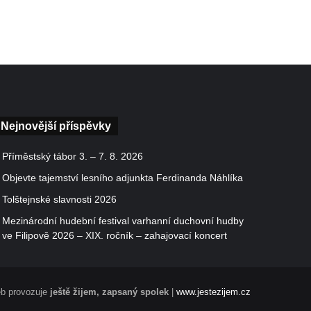
Nejnovější příspěvky
Příměstský tábor 3. – 7. 8. 2026
Objevte tajemství lesního adjunkta Ferdinanda Náhlíka
Tolštejnské slavnosti 2026
Mezinárodní hudební festival varhanní duchovní hudby
ve Filipově 2026 – XIX. ročník – zahajovací koncert
b provozuje
ještě žijem, zapsaný spolek
|
www.jestezijem.cz