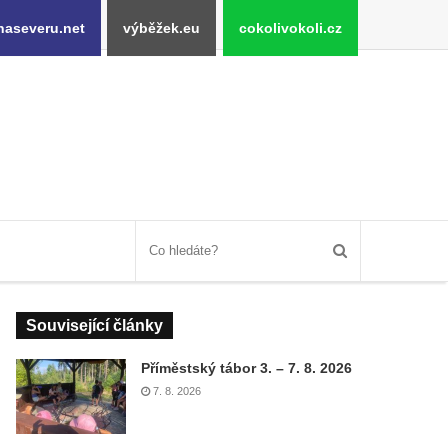
naseveru.net
výběžek.eu
cokolivokoli.cz
Související články
Příměstský tábor 3. – 7. 8. 2026
7. 8. 2026