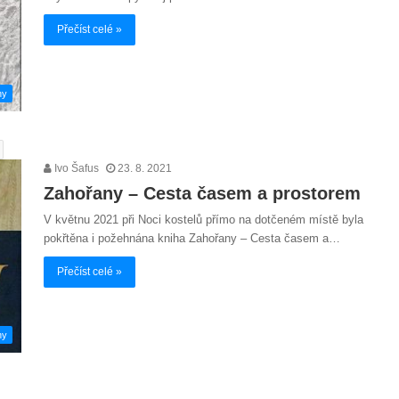
Přečíst celé »
hy
Ivo Šafus
23. 8. 2021
Zahořany – Cesta časem a prostorem
V květnu 2021 při Noci kostelů přímo na dotčeném místě byla
pokřtěna i požehnána kniha Zahořany – Cesta časem a…
Přečíst celé »
hy