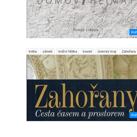
Kni
kniha
zámek
knižní hlídka
kostel
ústecký kraj
Zahořany
Kni