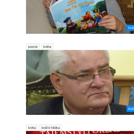
Kni
poezie
kniha
Kni
kniha
knižní hlídka