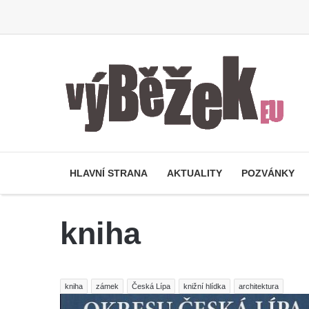
HLAVNÍ STRANA
AKTUALITY
POZVÁNKY
kniha
kniha
zámek
Česká Lípa
knižní hlídka
architektura