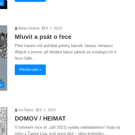
hy
Milan Hrabal
9. 1. 2022
Mluvit a psát o řece
Před časem mě požádal polský básník Janusz Ireneusz
Wójcik o pomoc při hledání básní jakkoli se vztahujících k
řece Odře.…
Přečíst celé »
hy
Ivo Šafus
6. 1. 2022
DOMOV / HEIMAT
V loňském roce (4. září 2021) vydalo nakladatelství Voda na
mlýn z České Lípy svůj první titul – útlou knížečku…