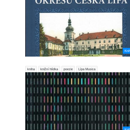
Kni
kniha
knižní hlídka
poezie
Lípa Musica
Kni