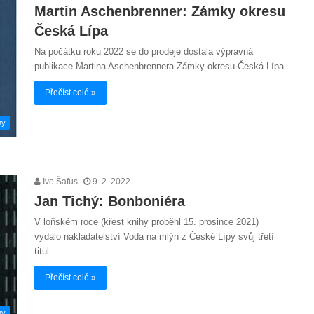
Martin Aschenbrenner: Zámky okresu
Česká Lípa
Na počátku roku 2022 se do prodeje dostala výpravná
publikace Martina Aschenbrennera Zámky okresu Česká Lípa.
Přečíst celé »
hy
Ivo Šafus
9. 2. 2022
Jan Tichý: Bonboniéra
V loňském roce (křest knihy proběhl 15. prosince 2021)
vydalo nakladatelství Voda na mlýn z České Lípy svůj třetí
titul…
Přečíst celé »
hy