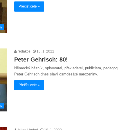
Přečíst celé »
hy
redakce
13. 1. 2022
Peter Gehrisch: 80!
Německý básník, spisovatel, překladatel, publicista, pedagog
Peter Gehrisch dnes slaví osmdesáté narozeniny.
Přečíst celé »
hy
Milan Hrabal
10. 1. 2022