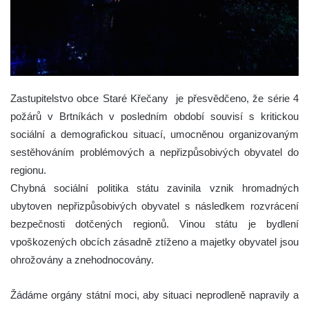
Zastupitelstvo obce Staré Křečany je přesvědčeno, že série 4
požárů v Brtníkách v posledním období souvisí s kritickou
sociální a demografickou situací, umocněnou organizovaným
sestěhováním problémových a nepřizpůsobivých obyvatel do
regionu.
Chybná sociální politika státu zavinila vznik hromadných
ubytoven nepřizpůsobivých obyvatel s následkem rozvrácení
bezpečnosti dotčených regionů. Vinou státu je bydlení
vpoškozených obcích zásadně ztíženo a majetky obyvatel jsou
ohrožovány a znehodnocovány.
Žádáme orgány státní moci, aby situaci neprodleně napravily a