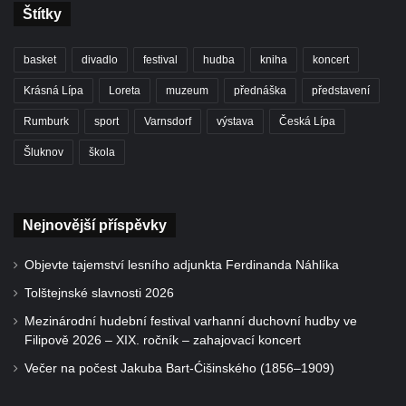
Štítky
basket
divadlo
festival
hudba
kniha
koncert
Krásná Lípa
Loreta
muzeum
přednáška
představení
Rumburk
sport
Varnsdorf
výstava
Česká Lípa
Šluknov
škola
Nejnovější příspěvky
Objevte tajemství lesního adjunkta Ferdinanda Náhlíka
Tolštejnské slavnosti 2026
Mezinárodní hudební festival varhanní duchovní hudby ve
Filipově 2026 – XIX. ročník – zahajovací koncert
Večer na počest Jakuba Bart-Ćišinského (1856–1909)